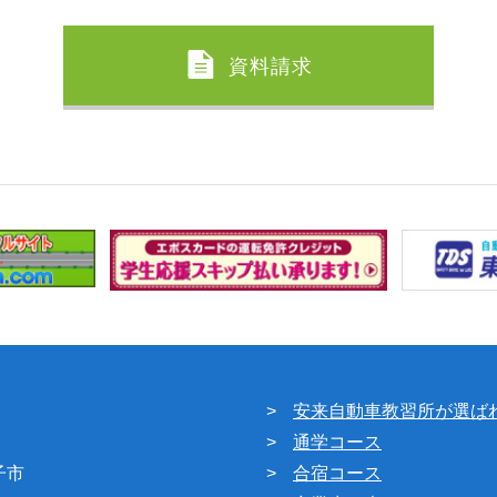
資料請求
安来自動車教習所が選ば
通学コース
子市
合宿コース