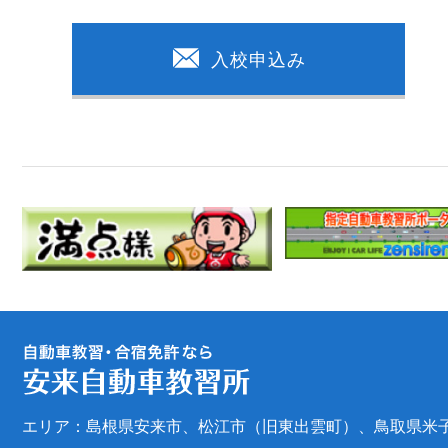
入校申込み
エリア：島根県安来市、松江市（旧東出雲町）、鳥取県米